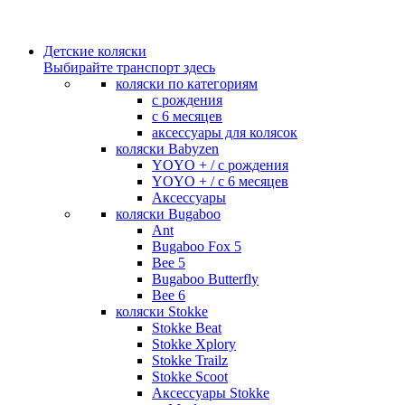
Детские коляски
Выбирайте транспорт здесь
коляски по категориям
c рождения
c 6 месяцев
аксессуары для колясок
коляски Babyzen
YOYO + / с рождения
YOYO + / с 6 месяцев
Аксессуары
коляски Bugaboo
Ant
Bugaboo Fox 5
Bee 5
Bugaboo Butterfly
Bee 6
коляски Stokke
Stokke Beat
Stokke Xplory
Stokke Trailz
Stokke Scoot
Аксессуары Stokke