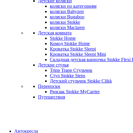
Детские коляски
коляски по категориям
коляски Babyzen
коляски Bugaboo
коляски Stokke
коляски Maclaren
Детская комната
Stokke Home
Комод Stokke Home
Кроватка Stokke Sleepi
Кроватка Stokke Sleepi Mini
Складная детская ванночка Stokke Flexi 
Детские стулья
Tripp Trapp Стульчик
Стул Stokke Steps
Детский стульчик Stokke Clikk
Переноски
Рюкзак Stokke MyCarrier
Путешествия
Автокресла