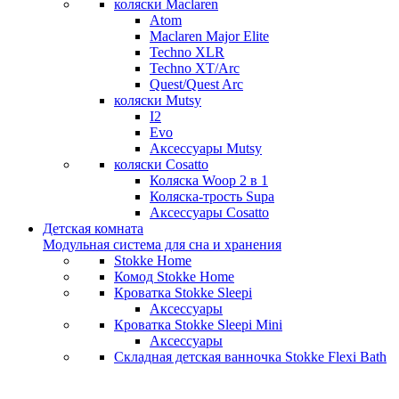
коляски Maclaren
Atom
Maclaren Major Elite
Techno XLR
Techno XT/Arc
Quest/Quest Arc
коляски Mutsy
I2
Evo
Аксессуары Mutsy
коляски Cosatto
Коляска Woop 2 в 1
Коляска-трость Supa
Аксессуары Cosatto
Детская комната
Модульная система для сна и хранения
Stokke Home
Комод Stokke Home
Кроватка Stokke Sleepi
Аксессуары
Кроватка Stokke Sleepi Mini
Аксессуары
Складная детская ванночка Stokke Flexi Bath