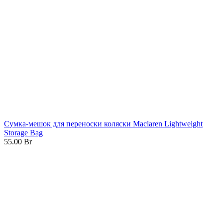
Сумка-мешок для переноски коляски Maclaren Lightweight
Storage Bag
55.00
Br