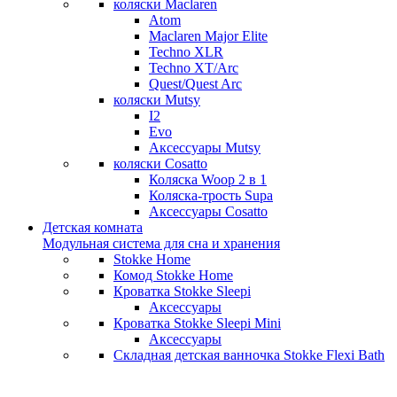
коляски Maclaren
Atom
Maclaren Major Elite
Techno XLR
Techno XT/Arc
Quest/Quest Arc
коляски Mutsy
I2
Evo
Аксессуары Mutsy
коляски Cosatto
Коляска Woop 2 в 1
Коляска-трость Supa
Аксессуары Cosatto
Детская комната
Модульная система для сна и хранения
Stokke Home
Комод Stokke Home
Кроватка Stokke Sleepi
Аксессуары
Кроватка Stokke Sleepi Mini
Аксессуары
Складная детская ванночка Stokke Flexi Bath