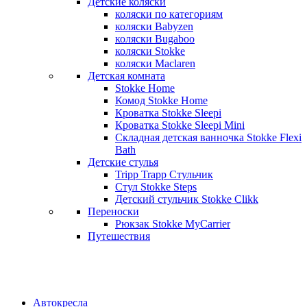
Детские коляски
коляски по категориям
коляски Babyzen
коляски Bugaboo
коляски Stokke
коляски Maclaren
Детская комната
Stokke Home
Комод Stokke Home
Кроватка Stokke Sleepi
Кроватка Stokke Sleepi Mini
Складная детская ванночка Stokke Flexi
Bath
Детские стулья
Tripp Trapp Стульчик
Стул Stokke Steps
Детский стульчик Stokke Clikk
Переноски
Рюкзак Stokke MyCarrier
Путешествия
Автокресла