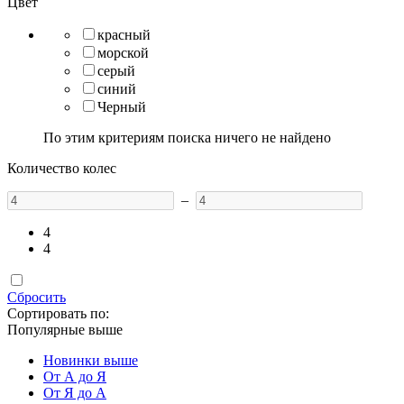
Цвет
красный
морской
серый
синий
Черный
По этим критериям поиска ничего не найдено
Количество колес
–
4
4
Сбросить
Сортировать по:
Популярные выше
Новинки выше
От А до Я
От Я до А