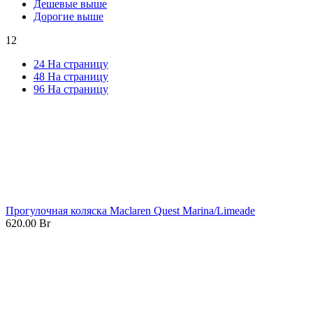
Дешевые выше
Дорогие выше
12
24 На страницу
48 На страницу
96 На страницу
Прогулочная коляска Maclaren Quest Marina/Limeade
620.00
Br