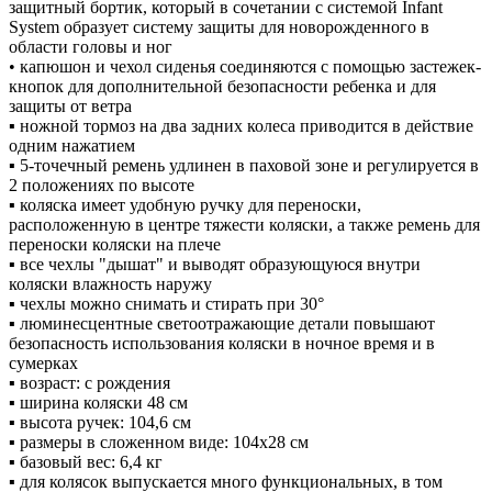
защитный бортик, который в сочетании с системой Infant
System образует систему защиты для новорожденного в
области головы и ног
• капюшон и чехол сиденья соединяются с помощью застежек-
кнопок для дополнительной безопасности ребенка и для
защиты от ветра
▪ ножной тормоз на два задних колеса приводится в действие
одним нажатием
▪ 5-точечный ремень удлинен в паховой зоне и регулируется в
2 положениях по высоте
▪ коляска имеет удобную ручку для переноски,
расположенную в центре тяжести коляски, а также ремень для
переноски коляски на плече
▪ все чехлы "дышат" и выводят образующуюся внутри
коляски влажность наружу
▪ чехлы можно снимать и стирать при 30°
▪ люминесцентные светоотражающие детали повышают
безопасность использования коляски в ночное время и в
сумерках
▪ возраст: с рождения
▪ ширина коляски 48 см
▪ высота ручек: 104,6 см
▪ размеры в сложенном виде: 104х28 см
▪ базовый вес: 6,4 кг
▪ для колясок выпускается много функциональных, в том