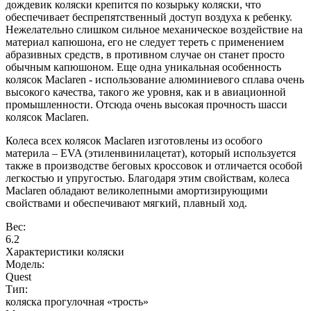
дождевик коляски крепится по козырьку коляски, что
обеспечивает беспрепятственный доступ воздуха к ребенку.
Нежелательно слишком сильное механическое воздействие на
материал капюшона, его не следует тереть с применением
абразивных средств, в противном случае он станет просто
обычным капюшоном. Еще одна уникальная особенность
колясок Maclaren - использование алюминиевого сплава очень
высокого качества, такого же уровня, как и в авиационной
промышленности. Отсюда очень высокая прочность шасси
колясок Maclaren.
Колеса всех колясок Maclaren изготовлены из особого
материла – EVA (этиленвинилацетат), который используется
также в производстве беговых кроссовок и отличается особой
легкостью и упругостью. Благодаря этим свойствам, колеса
Maclaren обладают великолепными амортизирующими
свойствами и обеспечивают мягкий, плавный ход.
Вес:
6.2
Характеристики коляски
Модель:
Quest
Тип:
коляска прогулочная «трость»