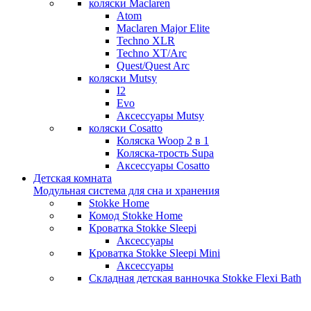
коляски Maclaren
Atom
Maclaren Major Elite
Techno XLR
Techno XT/Arc
Quest/Quest Arc
коляски Mutsy
I2
Evo
Аксессуары Mutsy
коляски Cosatto
Коляска Woop 2 в 1
Коляска-трость Supa
Аксессуары Cosatto
Детская комната
Модульная система для сна и хранения
Stokke Home
Комод Stokke Home
Кроватка Stokke Sleepi
Аксессуары
Кроватка Stokke Sleepi Mini
Аксессуары
Складная детская ванночка Stokke Flexi Bath