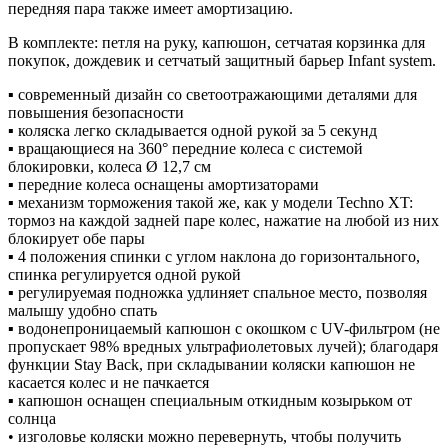
передняя пара также имеет амортизацию.
В комплекте: петля на руку, капюшон, сетчатая корзинка для
покупок, дождевик и сетчатый защитный барьер Infant system.
▪ современный дизайн со светоотражающими деталями для
повышения безопасности
▪ коляска легко складывается одной рукой за 5 секунд
▪ вращающиеся на 360° передние колеса с системой
блокировки, колеса Ø 12,7 см
▪ передние колеса оснащены амортизаторами
▪ механизм торможения такой же, как у модели Techno XT:
тормоз на каждой задней паре колес, нажатие на любой из них
блокирует обе пары
▪ 4 положения спинки с углом наклона до горизонтального,
спинка регулируется одной рукой
▪ регулируемая подножка удлиняет спальное место, позволяя
малышу удобно спать
▪ водонепроницаемый капюшон с окошком с UV-фильтром (не
пропускает 98% вредных ультрафиолетовых лучей); благодаря
функции Stay Back, при складывании коляски капюшон не
касается колес и не пачкается
▪ капюшон оснащен специальным откидным козырьком от
солнца
• изголовье коляски можно перевернуть, чтобы получить