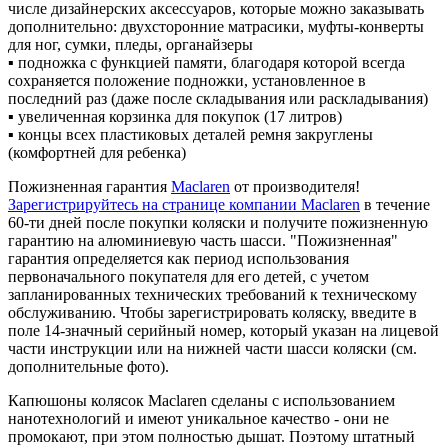
числе дизайнерских аксессуаров, которые можно заказывать
дополнительно: двухсторонние матрасики, муфты-конверты
для ног, сумки, пледы, органайзеры
▪ подножка с функцией памяти, благодаря которой всегда
сохраняется положение подножки, установленное в
последний раз (даже после складывания или раскладывания)
▪ увеличенная корзинка для покупок (17 литров)
▪ концы всех пластиковых деталей ремня закруглены
(комфортней для ребенка)
Пожизненная гарантия
Maclaren
от производителя!
Зарегистрируйтесь на странице компании Maclaren
в течение
60-ти дней после покупки коляски и получите пожизненную
гарантию на алюминиевую часть шасси. "Пожизненная"
гарантия определяется как период использования
первоначального покупателя для его детей, с учетом
запланированных технических требований к техническому
обслуживанию. Чтобы зарегистрировать коляску, введите в
поле 14-значный серийный номер, который указан на лицевой
части инструкции или на нижней части шасси коляски (см.
дополнительные фото).
Капюшоны колясок Maclaren сделаны с использованием
нанотехнологий и имеют уникальное качество - они не
промокают, при этом полностью дышат. Поэтому штатный