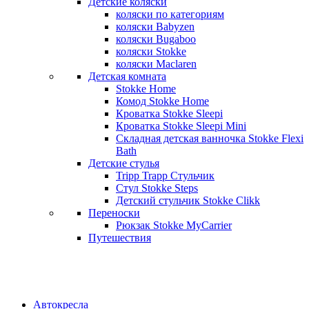
Детские коляски
коляски по категориям
коляски Babyzen
коляски Bugaboo
коляски Stokke
коляски Maclaren
Детская комната
Stokke Home
Комод Stokke Home
Кроватка Stokke Sleepi
Кроватка Stokke Sleepi Mini
Складная детская ванночка Stokke Flexi
Bath
Детские стулья
Tripp Trapp Стульчик
Стул Stokke Steps
Детский стульчик Stokke Clikk
Переноски
Рюкзак Stokke MyCarrier
Путешествия
Автокресла