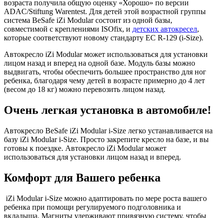
возраста получила общую оценку «Хорошо» по версии
ADAC/Stiftung Warentest. Для детей этой возрастной группы
система BeSafe iZi Modular состоит из одной базы,
совместимой с креплениями ISOfix, и
детских автокресел
,
которые соответствуют новому стандарту ЕС R-129 (i-Size).
Автокресло iZi Modular может использоваться для установки
лицом назад и вперед на одной базе. Модуль базы можно
выдвигать, чтобы обеспечить большее пространство для ног
ребенка, благодаря чему детей в возрасте примерно до 4 лет
(весом до 18 кг) можно перевозить лицом назад.
Очень легкая установка в автомобиле!
Автокресло BeSafe iZi Modular i-Size легко устанавливается на
базу iZi Modular i-Size. Просто закрепите кресло на базе, и вы
готовы к поездке. Автокресло iZi Modular может
использоваться для установки лицом назад и вперед.
Комфорт для Вашего ребенка
iZi Modular i-Size можно адаптировать по мере роста вашего
ребенка при помощи регулируемого подголовника и
вкладыша. Магниты удерживают привязную систему, чтобы