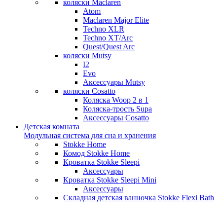
коляски Maclaren
Atom
Maclaren Major Elite
Techno XLR
Techno XT/Arc
Quest/Quest Arc
коляски Mutsy
I2
Evo
Аксессуары Mutsy
коляски Cosatto
Коляска Woop 2 в 1
Коляска-трость Supa
Аксессуары Cosatto
Детская комната
Модульная система для сна и хранения
Stokke Home
Комод Stokke Home
Кроватка Stokke Sleepi
Аксессуары
Кроватка Stokke Sleepi Mini
Аксессуары
Складная детская ванночка Stokke Flexi Bath