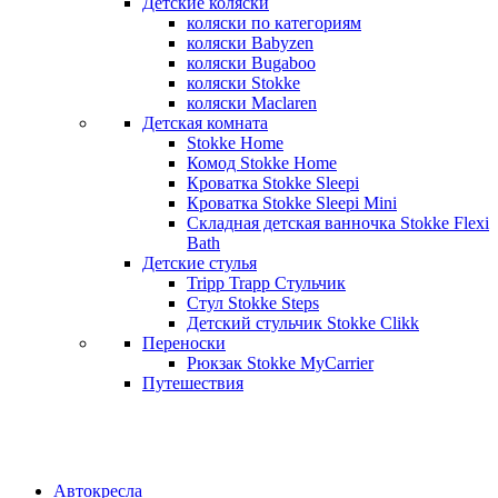
Детские коляски
коляски по категориям
коляски Babyzen
коляски Bugaboo
коляски Stokke
коляски Maclaren
Детская комната
Stokke Home
Комод Stokke Home
Кроватка Stokke Sleepi
Кроватка Stokke Sleepi Mini
Складная детская ванночка Stokke Flexi
Bath
Детские стулья
Tripp Trapp Стульчик
Стул Stokke Steps
Детский стульчик Stokke Clikk
Переноски
Рюкзак Stokke MyCarrier
Путешествия
Автокресла