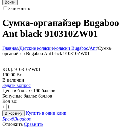
Войти
Запомнить
Сумка-органайзер Bugaboo
Ant black 910310ZW01
Главная
/
Детские коляски
/
коляски Bugaboo
/
Ant
/
Сумка-
органайзер Bugaboo Ant black 910310ZW01
КОД:
910310ZW01
190.00
Br
В наличии
Задать вопрос
Цена в баллах:
190 баллов
Бонусные баллы:
баллов
Кол-во:
+
−
Купить в один клик
В корзину
Бренд
Bugaboo
Отложить
Сравнить