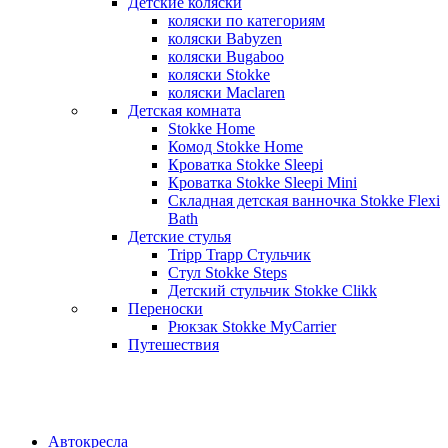
Детские коляски
коляски по категориям
коляски Babyzen
коляски Bugaboo
коляски Stokke
коляски Maclaren
Детская комната
Stokke Home
Комод Stokke Home
Кроватка Stokke Sleepi
Кроватка Stokke Sleepi Mini
Складная детская ванночка Stokke Flexi
Bath
Детские стулья
Tripp Trapp Стульчик
Стул Stokke Steps
Детский стульчик Stokke Clikk
Переноски
Рюкзак Stokke MyCarrier
Путешествия
Автокресла