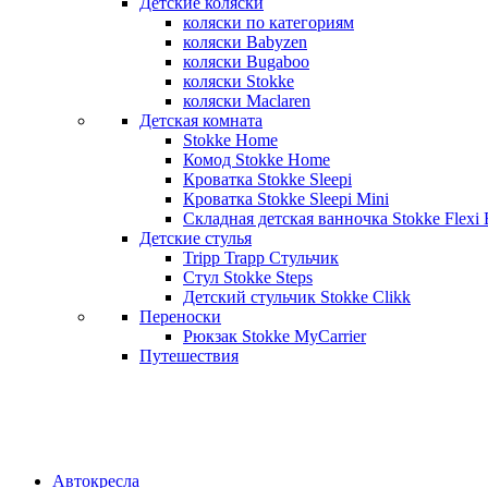
Детские коляски
коляски по категориям
коляски Babyzen
коляски Bugaboo
коляски Stokke
коляски Maclaren
Детская комната
Stokke Home
Комод Stokke Home
Кроватка Stokke Sleepi
Кроватка Stokke Sleepi Mini
Складная детская ванночка Stokke Flexi 
Детские стулья
Tripp Trapp Стульчик
Стул Stokke Steps
Детский стульчик Stokke Clikk
Переноски
Рюкзак Stokke MyCarrier
Путешествия
Автокресла