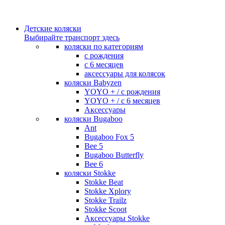
Детские коляски
Выбирайте транспорт здесь
коляски по категориям
c рождения
c 6 месяцев
аксессуары для колясок
коляски Babyzen
YOYO + / с рождения
YOYO + / с 6 месяцев
Аксессуары
коляски Bugaboo
Ant
Bugaboo Fox 5
Bee 5
Bugaboo Butterfly
Bee 6
коляски Stokke
Stokke Beat
Stokke Xplory
Stokke Trailz
Stokke Scoot
Аксессуары Stokke