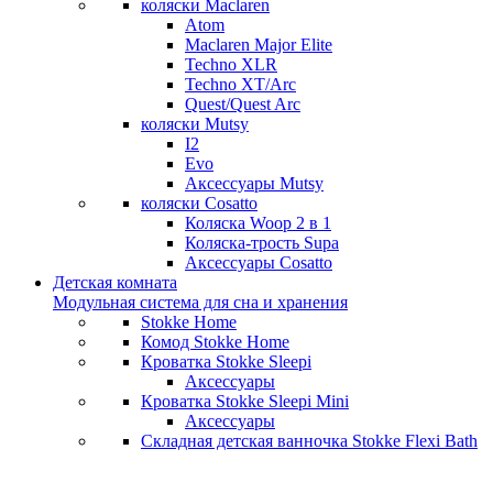
коляски Maclaren
Atom
Maclaren Major Elite
Techno XLR
Techno XT/Arc
Quest/Quest Arc
коляски Mutsy
I2
Evo
Аксессуары Mutsy
коляски Cosatto
Коляска Woop 2 в 1
Коляска-трость Supa
Аксессуары Cosatto
Детская комната
Модульная система для сна и хранения
Stokke Home
Комод Stokke Home
Кроватка Stokke Sleepi
Аксессуары
Кроватка Stokke Sleepi Mini
Аксессуары
Складная детская ванночка Stokke Flexi Bath